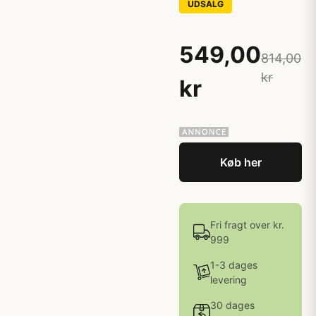
UDSALG
549,00
814,00
kr
kr
Køb her
Fri fragt over kr.
999
1-3 dages
levering
30 dages