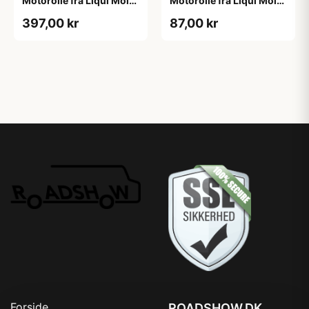
Motorolie fra Liqui Moly,
Motorolie fra Liqui Moly i
i 5l dunk
1 liters dunk
397,00 kr
87,00 kr
Forside
ROADSHOW.DK