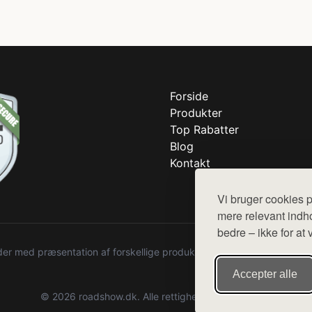
Forside
Produkter
Top Rabatter
Blog
Kontakt
Vi bruger cookies p
mere relevant indho
bedre – ikke for at 
r med præsentation af forskellige produkter fra diverse webshops. De
Accepter alle
© 2026 roadshow.dk. Alle rettigheder forbeholdes.