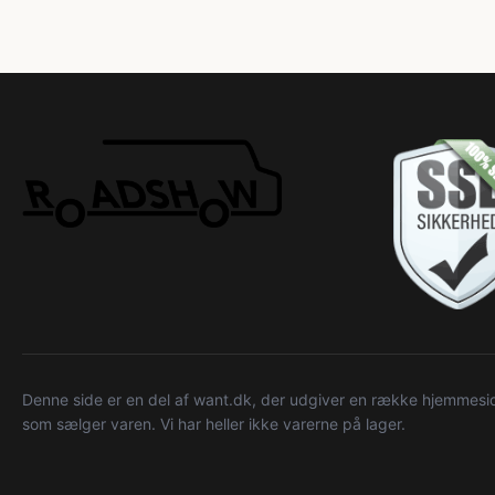
Denne side er en del af want.dk, der udgiver en række hjemmeside
som sælger varen. Vi har heller ikke varerne på lager.