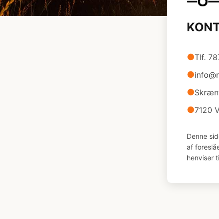
KON
●
Tlf. 7
●
info@
●
Skræn
●
7120 V
Denne sid
af foresl
henviser t