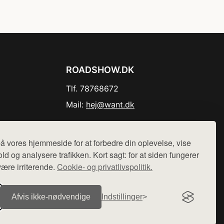
ROADSHOW.DK
Tlf. 78768672
Mail:
hej@want.dk
Cookie- og privatlivspolitik
å vores hjemmeside for at forbedre din oplevelse, vise
ld og analysere trafikken. Kort sagt: for at siden fungerer
være irriterende.
Cookie- og privatlivspolitik.
r sælges ikke varer fra denne side - vi henviser til de shops,
Afvis ikke‑nødvendige
Indstillinger