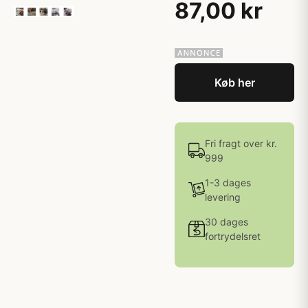
87,00 kr
Køb her
Fri fragt over kr.
999
1-3 dages
levering
30 dages
fortrydelsret