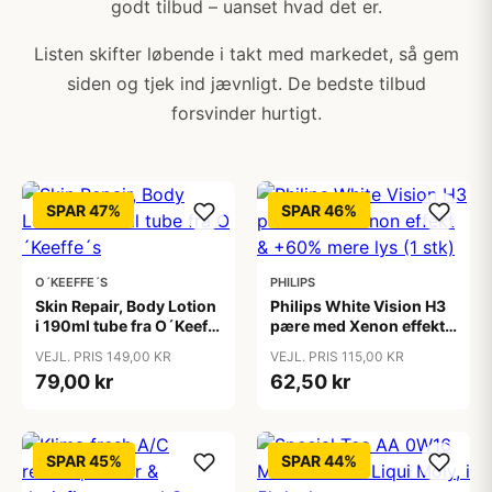
godt tilbud – uanset hvad det er.
Listen skifter løbende i takt med markedet, så gem
siden og tjek ind jævnligt. De bedste tilbud
forsvinder hurtigt.
SPAR 47%
SPAR 46%
O´KEEFFE´S
PHILIPS
Skin Repair, Body Lotion
Philips White Vision H3
i 190ml tube fra O´Keeffe
pære med Xenon effekt
´s
& +60% mere lys (1 stk)
VEJL. PRIS 149,00 KR
VEJL. PRIS 115,00 KR
79,00 kr
62,50 kr
SPAR 45%
SPAR 44%