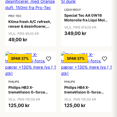
LIQUI MOLY
Special Tec AA 0W16
PRO-TEC
Motorolie fra Liqui Moly,
Klima fresh A/C refresh,
i 5l dunk
renser & desinficerer,
VEJL. PRIS 619,00 KR
med Orange duft, 150ml
349,00 kr
VEJL. PRIS 89,00 KR
fra Pro-Tec
49,00 kr
SPAR 37%
SPAR 37%
PHILIPS
PHILIPS
Philips HB3 X-
Philips HB4 X-
tremeVision G-force
tremeVision G-force
pærer +130% mere lys (
pærer +130% mere lys (
VEJL. PRIS 197,00 KR
VEJL. PRIS 197,00 KR
1 stk)
1 stk)
125,00 kr
125,00 kr