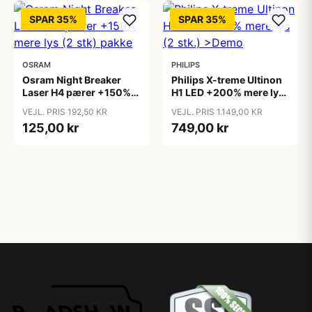
SPAR 35%
SPAR 35%
OSRAM
PHILIPS
Osram Night Breaker
Philips X-treme Ultinon
Laser H4 pærer +150%
H1 LED +200% mere lys
mere lys (2 stk) pakke
(2 stk.) >Demo
VEJL. PRIS 192,50 KR
VEJL. PRIS 1.149,00 KR
125,00 kr
749,00 kr