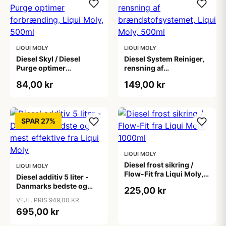
LIQUI MOLY
LIQUI MOLY
Diesel Skyl / Diesel
Diesel System Reiniger,
Purge optimer
rensning af
forbrænding, Liqui Moly,
brændstofsystemet,
84,00 kr
149,00 kr
500ml
Liqui Moly, 500ml
SPAR 27%
LIQUI MOLY
Diesel frost sikring /
LIQUI MOLY
Flow-Fit fra Liqui Moly,
Diesel additiv 5 liter -
1000ml
Danmarks bedste og
225,00 kr
mest effektive fra Liqui
VEJL. PRIS 949,00 KR
Moly
695,00 kr