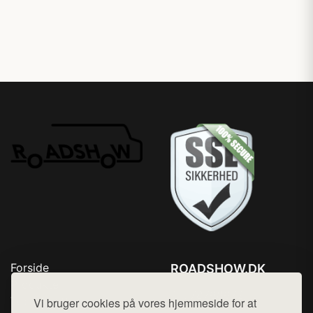
Forside
ROADSHOW.DK
Produkter
Tlf. 78768672
Top Rabatter
Vi bruger cookies på vores hjemmeside for at