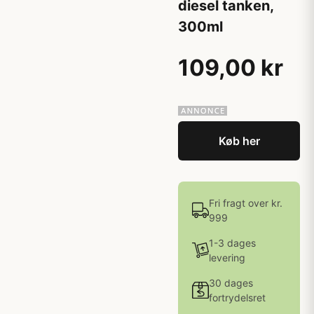
diesel tanken,
300ml
109,00 kr
Køb her
Fri fragt over kr.
999
1-3 dages
levering
30 dages
fortrydelsret