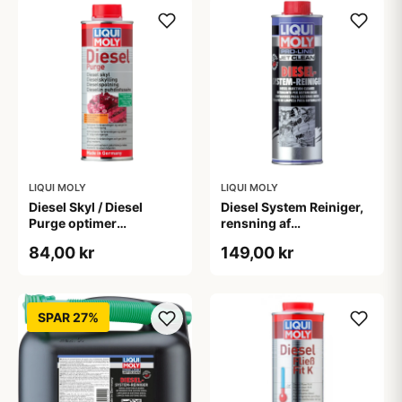
LIQUI MOLY
LIQUI MOLY
Diesel Skyl / Diesel
Diesel System Reiniger,
Purge optimer
rensning af
forbrænding, Liqui Moly,
brændstofsystemet,
84,00 kr
149,00 kr
500ml
Liqui Moly, 500ml
SPAR 27%