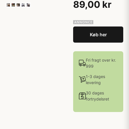
89,00 kr
Køb her
Fri fragt over kr.
999
1-3 dages
levering
30 dages
fortrydelsret