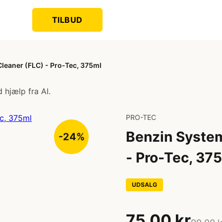
TILBUD
Cleaner (FLC) - Pro-Tec, 375ml
 hjælp fra AI.
PRO-TEC
Benzin System
-24%
- Pro-Tec, 37
UDSALG
75,00 kr