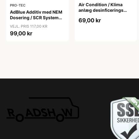
Air Condition / Klima
PRO-TEC
anlæg desinficerings
AdBlue Additiv med NEM
spray - Pro-Tec, 250ml
Dosering / SCR System
69,00 kr
Clean & Protect (SCRSC)
VEJL. PRIS 117,00 KR
- Pro-Tec, 250ml
99,00 kr