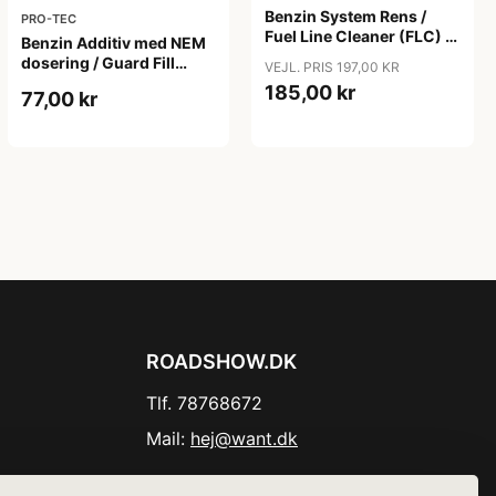
Benzin System Rens /
PRO-TEC
Fuel Line Cleaner (FLC) -
Benzin Additiv med NEM
Pro-Tec, 1000ml
dosering / Guard Fill
VEJL. PRIS 197,00 KR
Petrol (GFP) - Pro-Tec,
185,00 kr
77,00 kr
250ml
ROADSHOW.DK
Tlf. 78768672
Mail:
hej@want.dk
Cookie- og privatlivspolitik