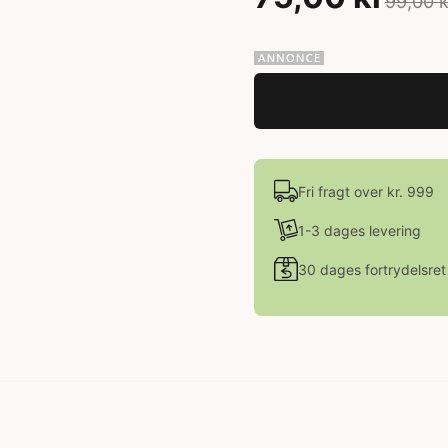
99,00 k
Fri fragt over kr. 999
1-3 dages levering
30 dages fortrydelsret