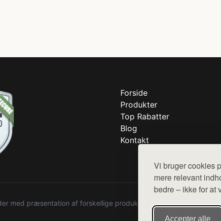
Forside
Produkter
Top Rabatter
Blog
Kontakt
Vi bruger cookies p
mere relevant indho
bedre – ikke for at 
r med præsentation af forskellige produkter fra diverse webshops. De
Accepter alle