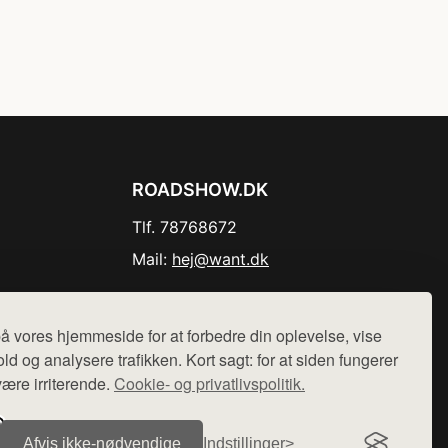
ROADSHOW.DK
Tlf. 78768672
Mail:
hej@want.dk
Cookie- og privatlivspolitik
å vores hjemmeside for at forbedre din oplevelse, vise
ld og analysere trafikken. Kort sagt: for at siden fungerer
være irriterende.
Cookie- og privatlivspolitik.
r sælges ikke varer fra denne side - vi henviser til de shops,
Afvis ikke‑nødvendige
Indstillinger