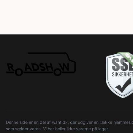
Denne side er en del af want.dk, der udgiver en række hjemmeside
som sælger varen. Vi har heller ikke varerne på lager.